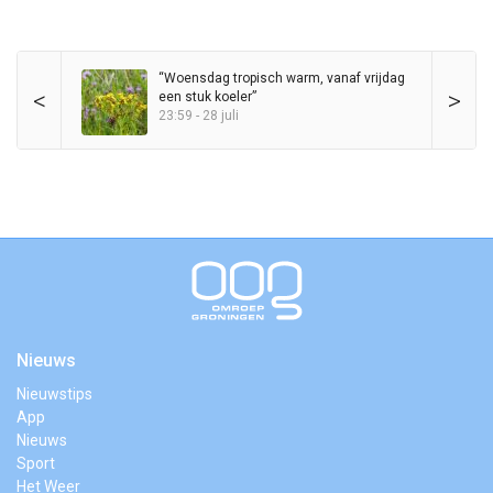
“Woensdag tropisch warm, vanaf vrijdag
<
>
een stuk koeler”
23:59 - 28 juli
Nieuws
Nieuwstips
App
Nieuws
Sport
Het Weer