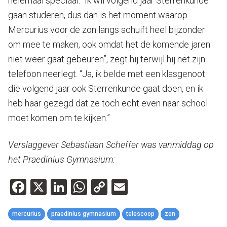
helemaal speciaal. “Ik wil volgend jaar Sterrenkunde
gaan studeren, dus dan is het moment waarop
Mercurius voor de zon langs schuift heel bijzonder
om mee te maken, ook omdat het de komende jaren
niet weer gaat gebeuren”, zegt hij terwijl hij net zijn
telefoon neerlegt. “Ja, ik belde met een klasgenoot
die volgend jaar ook Sterrenkunde gaat doen, en ik
heb haar gezegd dat ze toch echt even naar school
moet komen om te kijken.”
Verslaggever Sebastiaan Scheffer was vanmiddag op
het Praedinius Gymnasium:
Facebook
X
LinkedIn
WhatsApp
Copy
Email
Link
mercurius
praedinius gymnasium
telescoop
zon