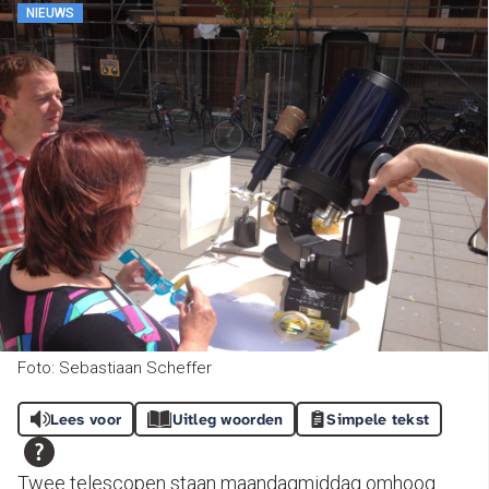
NIEUWS
Foto: Sebastiaan Scheffer
Lees voor
Uitleg woorden
Simpele tekst
Twee telescopen staan maandagmiddag omhoog