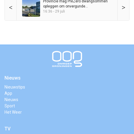
Provincie mag PreZero dwangsommen
<
>
opleggen om onvergunde
sorteerinstallatie
16:36 - 29 juli
Nieuws
Nieuwstips
App
Nieuws
Sport
Het Weer
TV