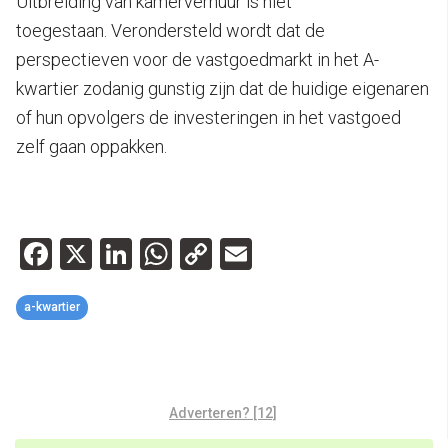
Uitbreiding van kamerverhuur is niet
toegestaan. Verondersteld wordt dat de
perspectieven voor de vastgoedmarkt in het A-
kwartier zodanig gunstig zijn dat de huidige eigenaren
of hun opvolgers de investeringen in het vastgoed
zelf gaan oppakken.
Facebook
X
LinkedIn
WhatsApp
Copy
Email
Link
a-kwartier
Adverteren? [12]