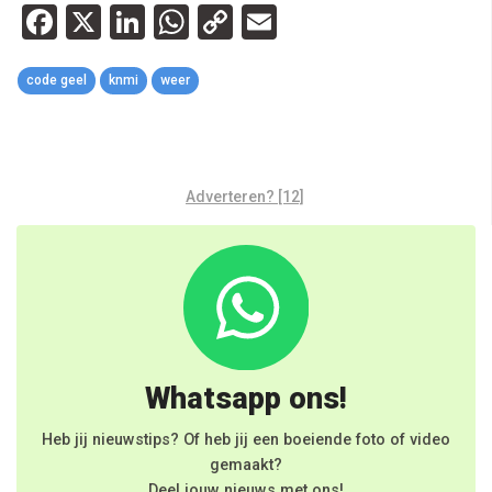
Facebook
X
LinkedIn
WhatsApp
Copy
Email
Link
code geel
knmi
weer
Adverteren? [12]
Whatsapp ons!
Heb jij nieuwstips? Of heb jij een boeiende foto of video
gemaakt?
Deel jouw nieuws met ons!