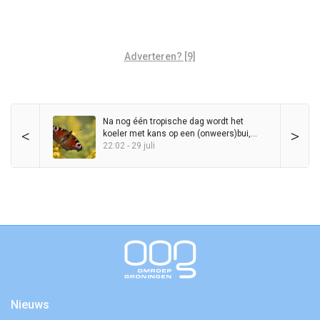
Adverteren? [9]
Na nog één tropische dag wordt het
<
>
koeler met kans op een (onweers)bui,
maar zomer blijft in het zadel
22:02 - 29 juli
Nieuws