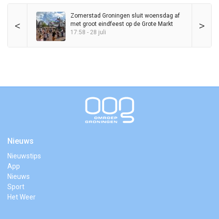
Zomerstad Groningen sluit woensdag af
<
>
met groot eindfeest op de Grote Markt
17:58 - 28 juli
Nieuws
Nieuwstips
App
Nieuws
Sport
Het Weer