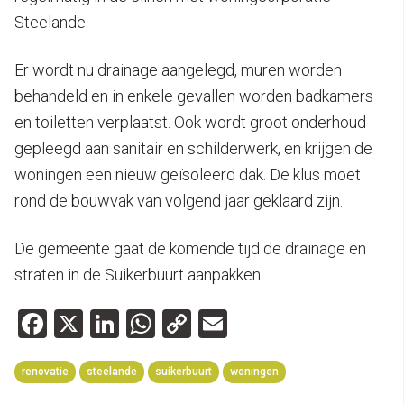
Steelande.
Er wordt nu drainage aangelegd, muren worden
behandeld en in enkele gevallen worden badkamers
en toiletten verplaatst. Ook wordt groot onderhoud
gepleegd aan sanitair en schilderwerk, en krijgen de
woningen een nieuw geïsoleerd dak. De klus moet
rond de bouwvak van volgend jaar geklaard zijn.
De gemeente gaat de komende tijd de drainage en
straten in de Suikerbuurt aanpakken.
Facebook
X
LinkedIn
WhatsApp
Copy
Email
Link
renovatie
steelande
suikerbuurt
woningen