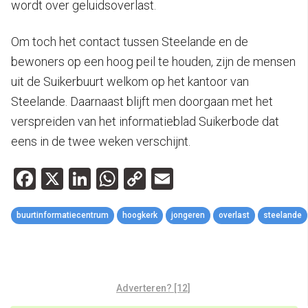
wordt over geluidsoverlast.
Om toch het contact tussen Steelande en de
bewoners op een hoog peil te houden, zijn de mensen
uit de Suikerbuurt welkom op het kantoor van
Steelande. Daarnaast blijft men doorgaan met het
verspreiden van het informatieblad Suikerbode dat
eens in de twee weken verschijnt.
Facebook
X
LinkedIn
WhatsApp
Copy
Email
Link
buurtinformatiecentrum
hoogkerk
jongeren
overlast
steelande
Adverteren? [12]