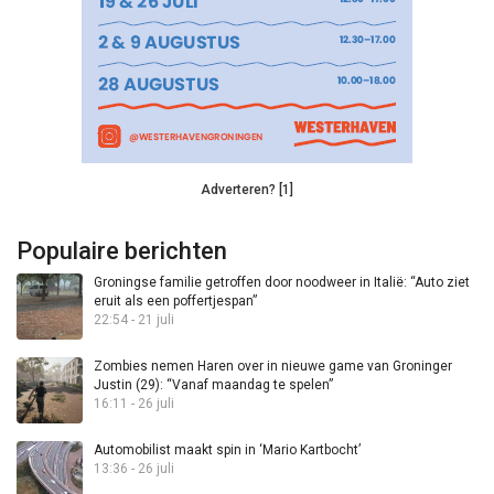
Adverteren? [1]
Populaire berichten
Groningse familie getroffen door noodweer in Italië: “Auto ziet
eruit als een poffertjespan”
22:54 - 21 juli
Zombies nemen Haren over in nieuwe game van Groninger
Justin (29): “Vanaf maandag te spelen”
16:11 - 26 juli
Automobilist maakt spin in ‘Mario Kartbocht’
13:36 - 26 juli