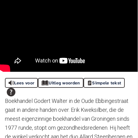
Lees voor
Uitleg woorden
Simpele tekst
Boekhandel Godert Walter in de Oude Ebbingestraat
gaat in andere handen over. Erik Kweksilber, die de
meest eigenzinnige boekhandel van Groningen sinds
1977 runde, stopt om gezondheidsredenen. Hij heeft
de winkel verkocht aan het duo Allard Steenbergen en