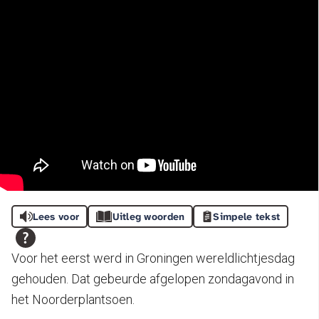
Lees voor
Uitleg woorden
Simpele tekst
Voor het eerst werd in Groningen wereldlichtjesdag
gehouden. Dat gebeurde afgelopen zondagavond in
het Noorderplantsoen.