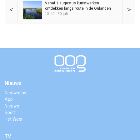
Vanaf 1 augustus kunstwerken
<
>
ontdekken langs route in de Onlanden
15:40 - 30 juli
Nieuws
Nieuwstips
App
Nieuws
Sport
Het Weer
TV