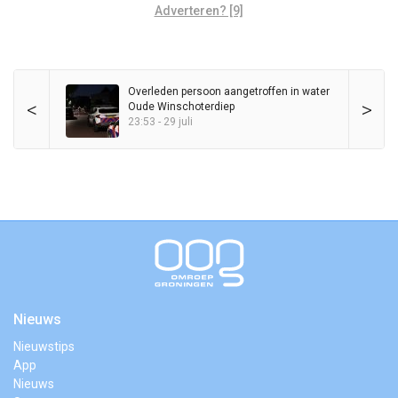
Adverteren? [9]
Overleden persoon aangetroffen in water
<
>
Oude Winschoterdiep
23:53 - 29 juli
Nieuws
Nieuwstips
App
Nieuws