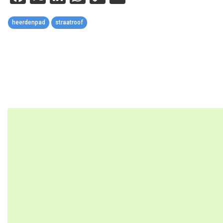
Link
heerdenpad
straatroof