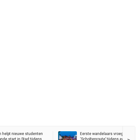
 helpt nieuwe studenten
Eerste wandelaars vroeg begonne
de start in Stad tijdens
‘Scholtenroute’ tijdens eerste dag