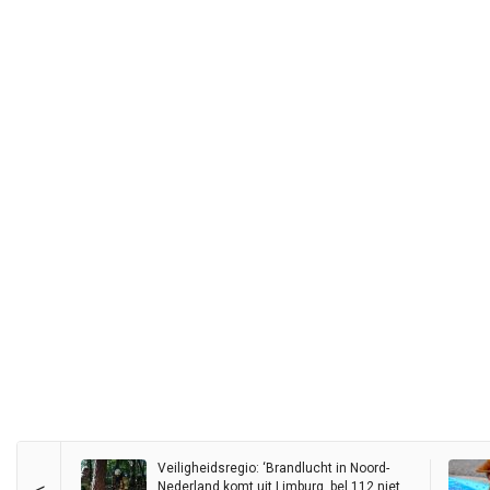
Veiligheidsregio: ‘Brandlucht in Noord-
Nederland komt uit Limburg, bel 112 niet