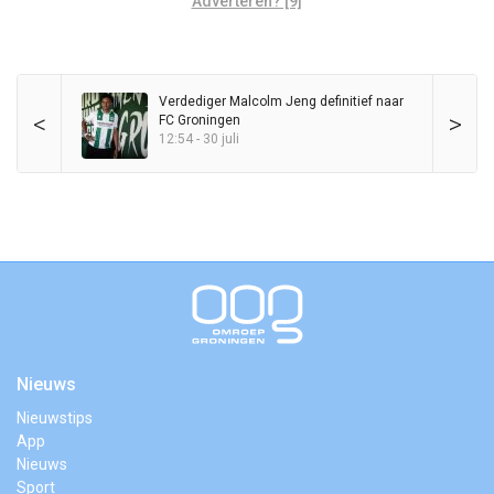
Adverteren? [9]
Verdediger Malcolm Jeng definitief naar
<
>
FC Groningen
12:54 - 30 juli
Nieuws
Nieuwstips
App
Nieuws
Sport