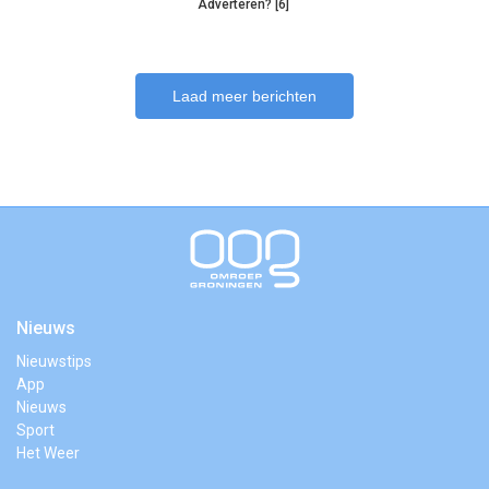
Adverteren? [6]
Laad meer berichten
Nieuws
Nieuwstips
App
Nieuws
Sport
Het Weer