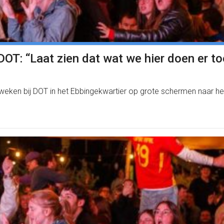
OT: “Laat zien dat wat we hier doen er to
weken bij DOT in het Ebbingekwartier op grote schermen naar h