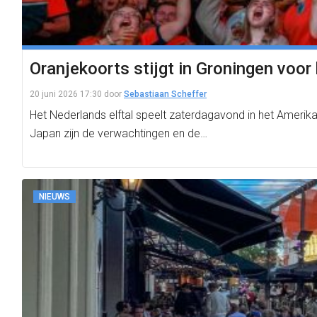
Oranjekoorts stijgt in Groningen voo
20 juni 2026 17:30
door
Sebastiaan Scheffer
Het Nederlands elftal speelt zaterdagavond in het Ameri
Japan zijn de verwachtingen en de…
NIEUWS