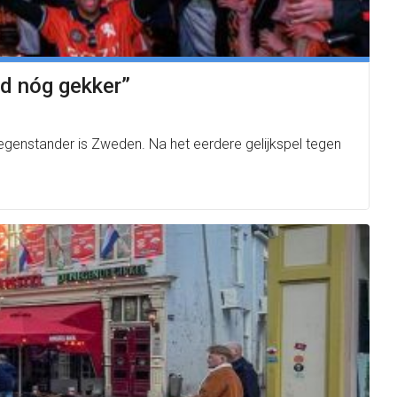
nd nóg gekker”
genstander is Zweden. Na het eerdere gelijkspel tegen