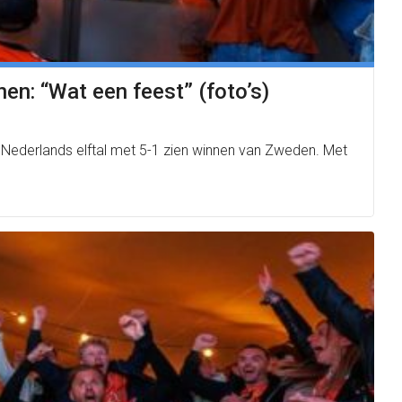
n: “Wat een feest” (foto’s)
et Nederlands elftal met 5-1 zien winnen van Zweden. Met