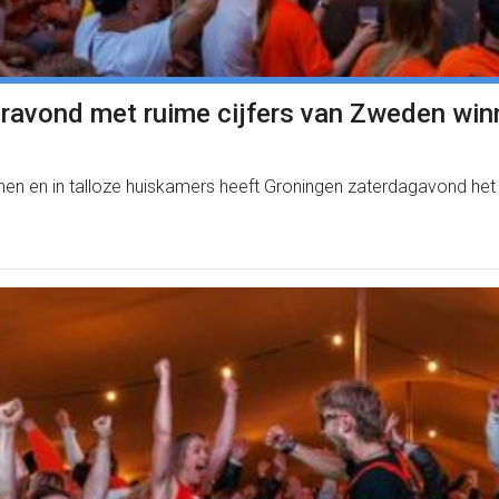
avond met ruime cijfers van Zweden winne
rtuinen en in talloze huiskamers heeft Groningen zaterdagavond h