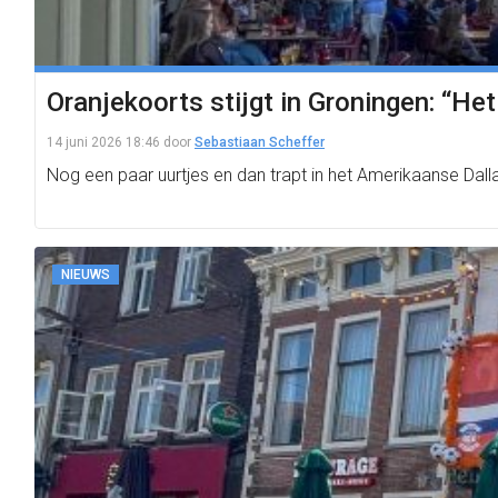
Oranjekoorts stijgt in Groningen: “Het
14 juni 2026 18:46
door
Sebastiaan Scheffer
Nog een paar uurtjes en dan trapt in het Amerikaanse Dal
NIEUWS