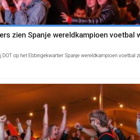
bers zien Spanje wereldkampioen voetbal 
ij DOT op het Ebbingekwartier Spanje wereldkampioen voetbal zi