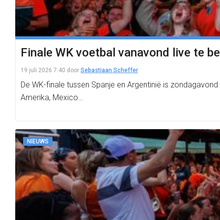
Finale WK voetbal vanavond live te be
19 juli 2026 7:40
door
Sebastiaan Scheffer
De WK-finale tussen Spanje en Argentinië is zondagavond 
Amerika, Mexico…
NIEUWS