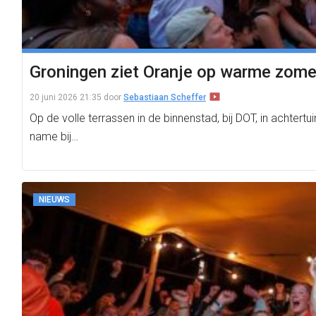
Groningen ziet Oranje op warme zomer
20 juni 2026 21:35
door
Sebastiaan Scheffer
Op de volle terrassen in de binnenstad, bij DOT, in achte
name bij…
NIEUWS