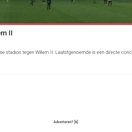
em II
e stadion tegen Willem II. Laatstgenoemde is een directe concur
Adverteren? [6]