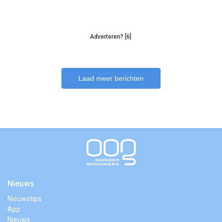
Adverteren? [6]
Laad meer berichten
Nieuws
Nieuwstips
App
Nieuws