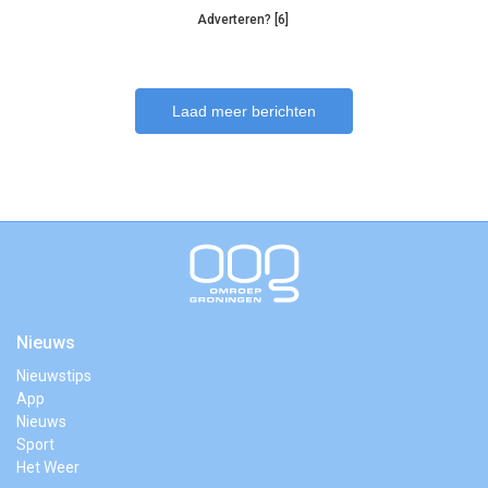
Adverteren? [6]
Laad meer berichten
Nieuws
Nieuwstips
App
Nieuws
Sport
Het Weer