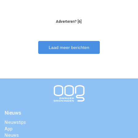
Adverteren? [6]
Laad meer berichten
Nieuws
Nieuwstips
App
Nieuws