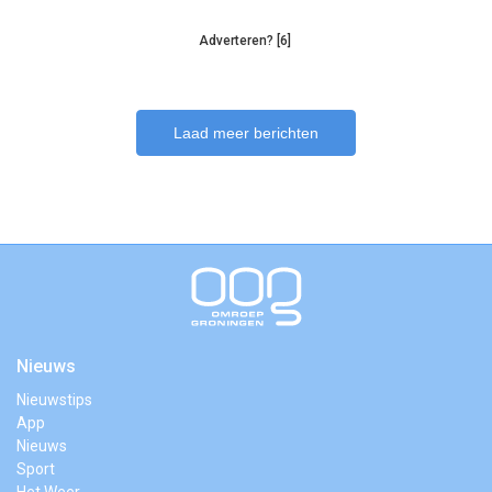
Adverteren? [6]
Laad meer berichten
Nieuws
Nieuwstips
App
Nieuws
Sport