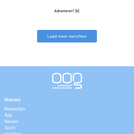
Adverteren? [6]
Laad meer berichten
Nieuws
Nieuwstips
App
Nieuws
Sport