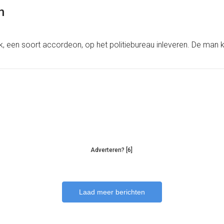
n
k, een soort accordeon, op het politiebureau inleveren. De man 
Adverteren? [6]
Laad meer berichten