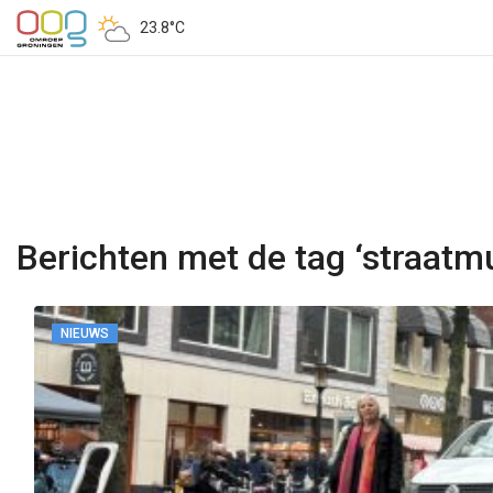
23.8°C
Berichten met de tag ‘straatm
NIEUWS