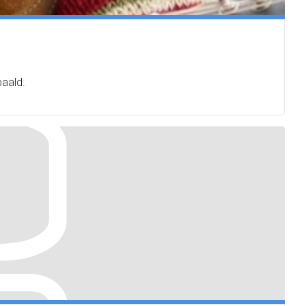
paald.