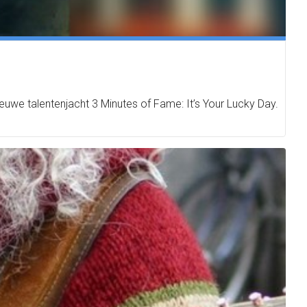
euwe talentenjacht 3 Minutes of Fame: It’s Your Lucky Day.