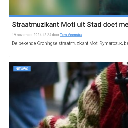
Straatmuzikant Moti uit Stad doet me
19 november 2024 12:24
door
Tom Veenstra
De bekende Groningse straatmuzikant Moti Rymarczuk, beter
NIEUWS