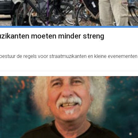
uzikanten moeten minder streng
ebestuur de regels voor straatmuzikanten en kleine evenementen