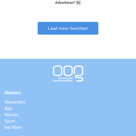
Adverteren? [6]
Laad meer berichten
Nieuws
Nieuwstips
App
Nieuws
Sport
Het Weer