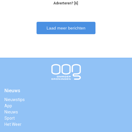
Adverteren? [6]
Laad meer berichten
Nieuws
Nieuwstips
App
Nieuws
Sport
Het Weer