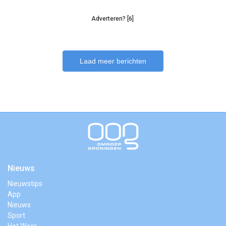
Adverteren? [6]
Laad meer berichten
Nieuws
Nieuwstips
App
Nieuws
Sport