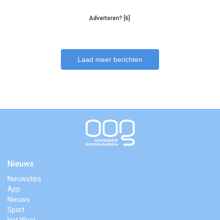
Adverteren? [6]
Laad meer berichten
Nieuws
Nieuwstips
App
Nieuws
Sport