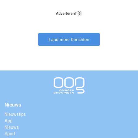
Adverteren? [6]
Laad meer berichten
Nieuws
Nieuwstips
App
Nieuws
Sport