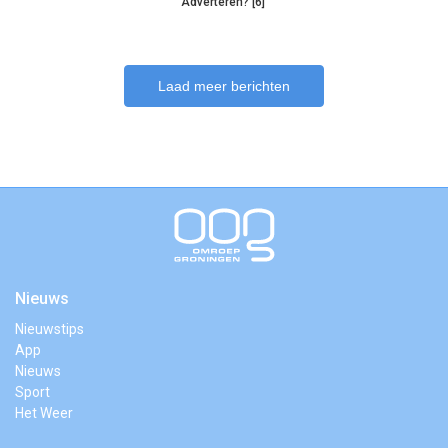
Adverteren? [6]
Laad meer berichten
Nieuws
Nieuwstips
App
Nieuws
Sport
Het Weer