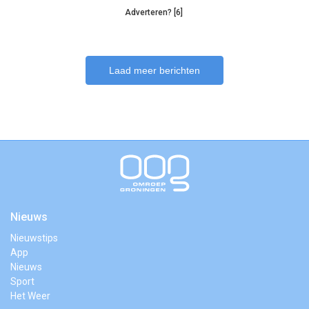
Adverteren? [6]
Laad meer berichten
Nieuws
Nieuwstips
App
Nieuws
Sport
Het Weer