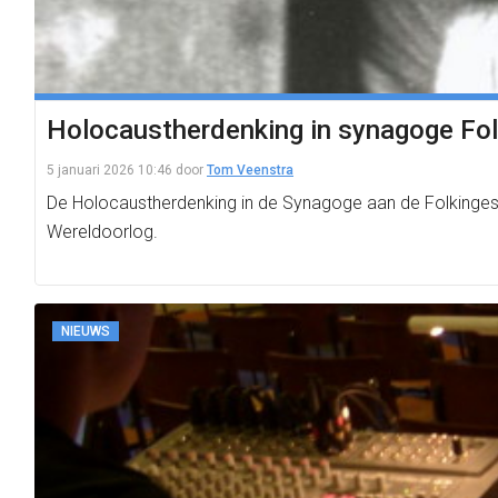
Holocaustherdenking in synagoge Folk
5 januari 2026 10:46
door
Tom Veenstra
De Holocaustherdenking in de Synagoge aan de Folkingest
Wereldoorlog.
NIEUWS