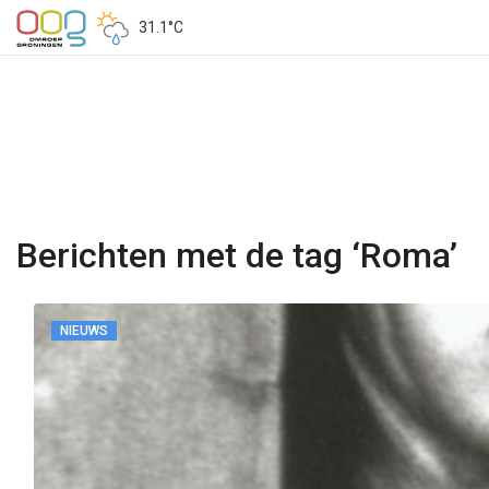
31.1°C
Berichten met de tag ‘Roma’
NIEUWS