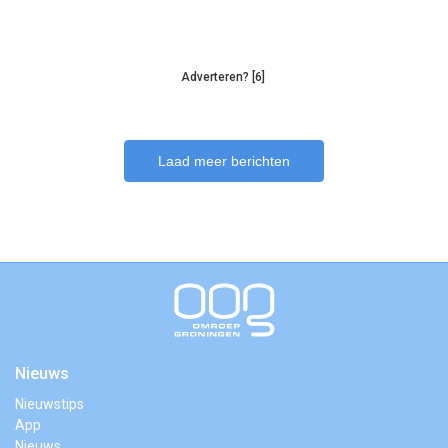
Adverteren? [6]
Laad meer berichten
Nieuws
Nieuwstips
App
Nieuws