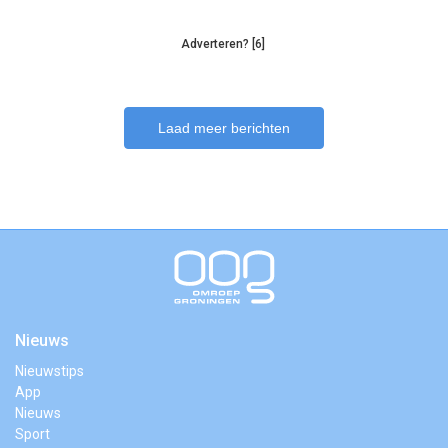
Adverteren? [6]
Laad meer berichten
Nieuws
Nieuwstips
App
Nieuws
Sport