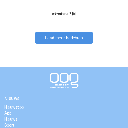
Adverteren? [6]
Laad meer berichten
Nieuws
Nieuwstips
App
Nieuws
Sport