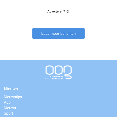
Adverteren? [6]
Laad meer berichten
Nieuws
Nieuwstips
App
Nieuws
Sport