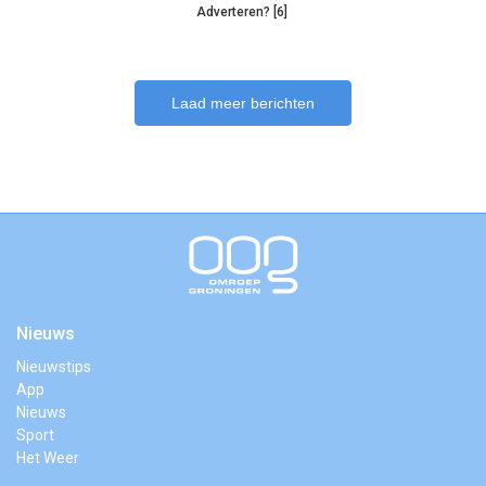
Adverteren? [6]
Laad meer berichten
Nieuws
Nieuwstips
App
Nieuws
Sport
Het Weer