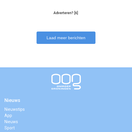
Adverteren? [6]
Laad meer berichten
Nieuws
Nieuwstips
App
Nieuws
Sport