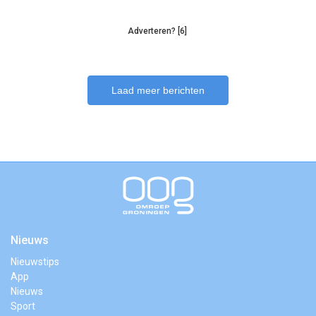
Adverteren? [6]
Laad meer berichten
Nieuws
Nieuwstips
App
Nieuws
Sport