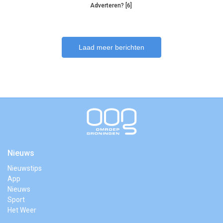
Adverteren? [6]
Laad meer berichten
Nieuws
Nieuwstips
App
Nieuws
Sport
Het Weer