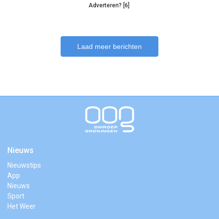
Adverteren? [6]
Laad meer berichten
Nieuws
Nieuwstips
App
Nieuws
Sport
Het Weer