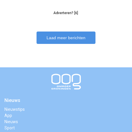
Adverteren? [6]
Laad meer berichten
Nieuws
Nieuwstips
App
Nieuws
Sport