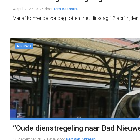
4 april 2022 15:25
door
Tom Veenstra
Vanaf komende zondag tot en met dinsdag 12 april rijden 
NIEUWS
“Oude dienstregeling naar Bad Nieuw
10 december 2017 18:36
door
Gert van Akkeren