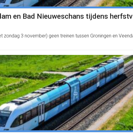
dam en Bad Nieuweschans tijdens herfstv
met zondag 3 november) geen treinen tussen Groningen en Veen