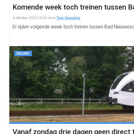
Komende week toch treinen tussen B
4 oktober 2023 15:56
door
Tom Veenstra
Er rijden volgende week toch treinen tussen Bad Nieuwes
NIEUWS
Vanaf zondag drie dagen geen direct 