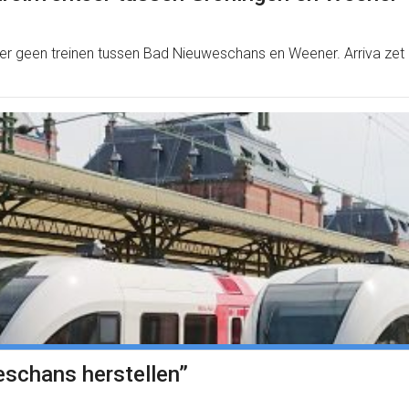
er geen treinen tussen Bad Nieuweschans en Weener. Arriva zet 
eschans herstellen”