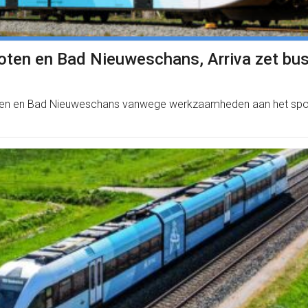
oten en Bad Nieuweschans, Arriva zet bus
ten en Bad Nieuweschans vanwege werkzaamheden aan het spoor. 