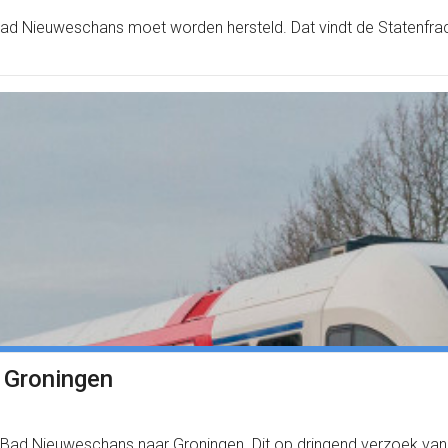
Bad Nieuweschans moet worden hersteld. Dat vindt de Statenfra
 Groningen
van Bad Nieuweschans naar Groningen. Dit op dringend verzoek 