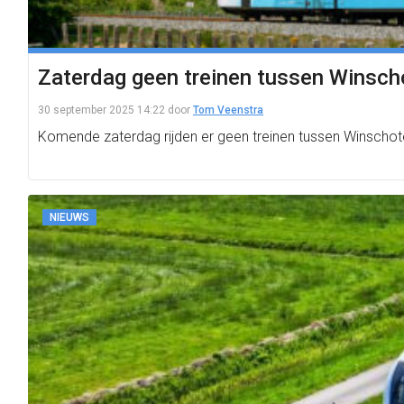
Zaterdag geen treinen tussen Winsch
30 september 2025 14:22
door
Tom Veenstra
Komende zaterdag rijden er geen treinen tussen Winscho
NIEUWS