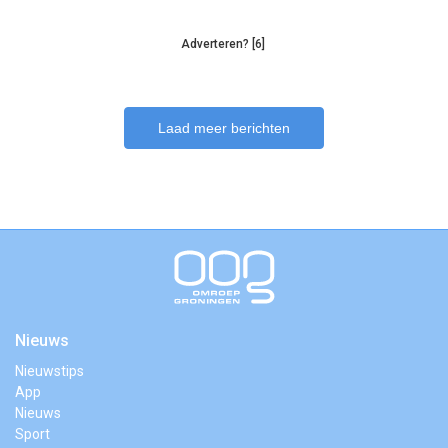
Adverteren? [6]
Laad meer berichten
Nieuws
Nieuwstips
App
Nieuws
Sport