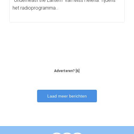
“Underneath the Lantern” van Miss Helena. Tijdens
het radioprogramma…
Adverteren? [6]
Laad meer berichten