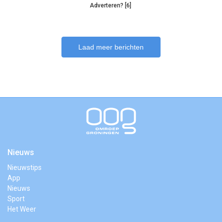
Adverteren? [6]
Laad meer berichten
Nieuws
Nieuwstips
App
Nieuws
Sport
Het Weer