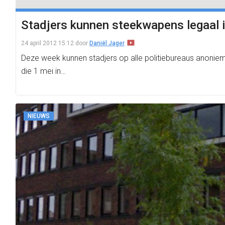
Stadjers kunnen steekwapens legaal 
24 april 2012 15:12
door
Daniël Jager
Deze week kunnen stadjers op alle politiebureaus anonie
die 1 mei in…
NIEUWS