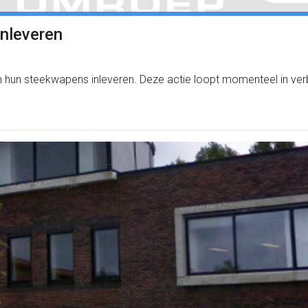
inleveren
m hun steekwapens inleveren. Deze actie loopt momenteel in ve