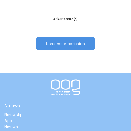
Adverteren? [6]
Laad meer berichten
Nieuws
Nieuwstips
App
Nieuws