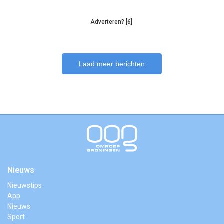
Adverteren? [6]
Laad meer berichten
Nieuws
Nieuwstips
App
Nieuws
Sport