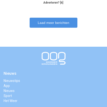
Adverteren? [6]
Laad meer berichten
Nieuws
Nieuwstips
App
Nieuws
Sport
Het Weer