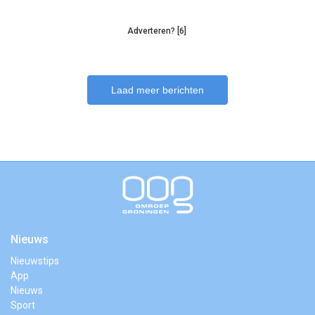
Adverteren? [6]
Laad meer berichten
Nieuws
Nieuwstips
App
Nieuws
Sport