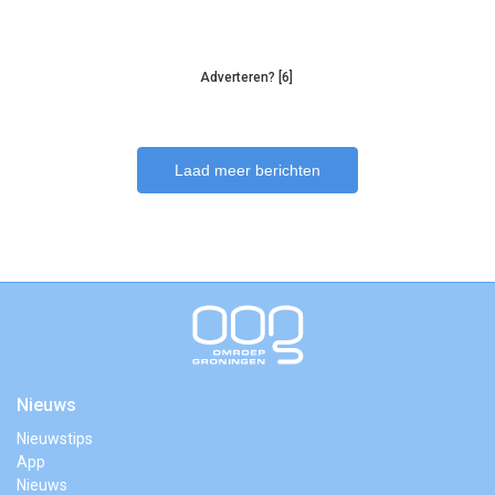
Adverteren? [6]
Laad meer berichten
Nieuws
Nieuwstips
App
Nieuws