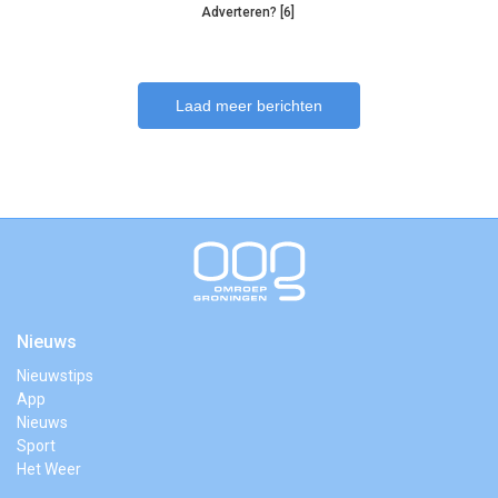
Adverteren? [6]
Laad meer berichten
Nieuws
Nieuwstips
App
Nieuws
Sport
Het Weer